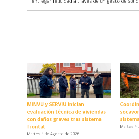
entregar felicidad a través de un gesto de soli
MINVU y SERVIU inician
Coordin
evaluación técnica de viviendas
socavo
con daños graves tras sistema
sistema
frontal
Martes 4 
Martes 4 de Agosto de 2026