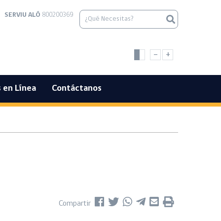
SERVIU ALÓ
800200369
-
+
 en Línea
Contáctanos
Compartir